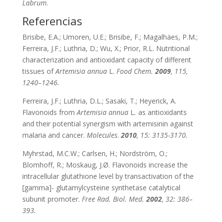
Labrum
.
Referencias
Brisibe, E.A.; Umoren, U.E.; Brisibe, F.; Magalhäes, P.M.;
Ferreira, J.F.; Luthria, D.; Wu, X.; Prior, R.L. Nutritional
characterization and antioxidant capacity of different
tissues of
Artemisia annua
L.
Food Chem.
2009
, 115,
1240–1246.
Ferreira, J.F.; Luthria, D.L.; Sasaki, T.; Heyerick, A.
Flavonoids from
Artemisia annua
L
.
as antioxidants
and their potential synergism with artemisinin against
malaria and cancer.
Molecules
.
2010
, 15: 3135-3170.
Myhrstad, M.C.W.; Carlsen, H.; Nordström, O.;
Blomhoff, R.; Moskaug, J.Ø. Flavonoids increase the
intracellular glutathione level by transactivation of the
[gamma]- glutamylcysteine synthetase catalytical
subunit promoter.
Free Rad. Biol. Med.
2002
, 32: 386–
393.