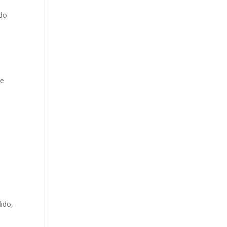
ido
de
dido,