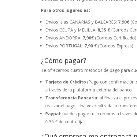
Para otros lugares es:
Envíos Islas CANARIAS y BALEARES:
7,90€
(Co
Envíos CEUTA y MELILLA:
8,35 €
(Correos Cert
Envíos ANDORRA:
7,90€
(Correos Certificado)
Envíos PORTUGAL:
7,90 €
(Correos Express)
¿Cómo pagar?
Te ofrecemos cuatro métodos de pago para que 
Tarjeta de Crédito
(Pago con confirmación d
a través de la plataforma externa del banco.
Transferencia Bancaria:
al finaliza el pro
realizar el pago. Una vez realizada la transfer
Paypal:
puedes pagar tus compras a través de
0,35 € de cuota fija.
¿Qué empresa me entregará m